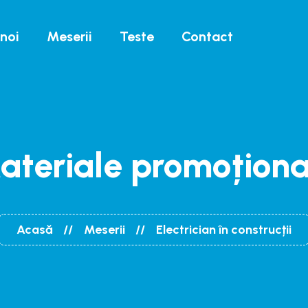
noi
Meserii
Teste
Contact
ateriale promoționa
Acasă
Meserii
Electrician în construcții